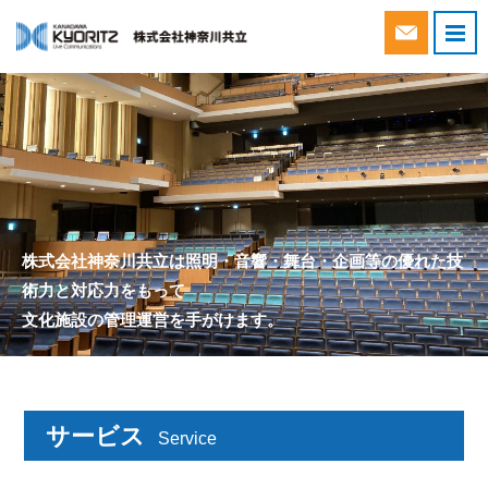
Webから
株式会社神奈川共立は照明・音響・舞台・企画等の
優れた技
術力と対応力をもって
文化施設の管理運営を手がけます。
サービス
Service