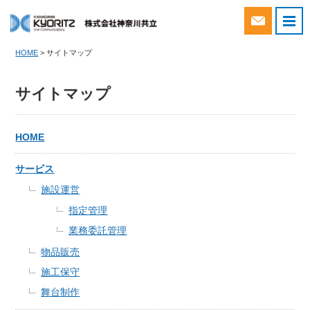
Webから
HOME
>
サイトマップ
サイトマップ
HOME
サービス
施設運営
指定管理
業務委託管理
物品販売
施工保守
舞台制作